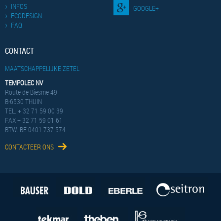
INFOS
GOOGLE+
ECODESIGN
FAQ
CONTACT
MAATSCHAPPELIJKE ZETEL
TEMPOLEC NV
Route de Biesme 49
B-6530 THUIN
TEL. + 32 71 59 00 39
FAX + 32 71 59 01 61
BTW: BE 0401 737 574
CONTACTEER ONS