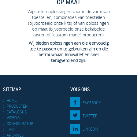
OP MAAT
Wij stellen oplossingen voor in de vorm van
toestellen, combinaties van toestellen
(bijvoorbeeld onze kits) of van oplossingen
op maat (bijvoorbeeld onze bekabelde
kasten of "custom-made" producten).
Wij bieden oplossingen aan die eenvoudig
toe te passen en te gebruiken zijn en die
betrouwbaar, innovatief en snel
terugverdiend zijn.
SITEMAP
VOLG ONS
HOME
FACEBOOK
PRODUCTEN
CATALOGUS
TWITTER
VIDEO'S
CONFIGURATOR
LINKEDIN
FAQ
ARCHIVES