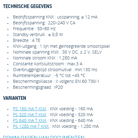
TECHNISCHE GEGEVENS
Bedrijfsspanning KNX : usspanning, ≤ 12 mA
Bedrijfsspanning : 220–240 V CA
Frequentie : 50–60 Hz
Standby verbruik : ≤ 0,8 W
Breedte : 4 TE
KNX-uitgang : 1 lijn met geïntegreerde smoorspoel
Nominale spanning KNX : 30 V DC, ± 2 V, SELV
Nominale stroom KNX : 1.280 mA
Constante kortsluitstroom : max.3 A
Overbruggingstijd stroomuitval : min.130 ms
Ruimtetemperatuur : -5 °C tot +45 °C
Beschermingsklasse : II volgens EN 60 730-1
Beschermingsgraad : IP20
VARIANTEN
PS 160 mA T KNX
: KNX voeding - 160 mA
PS 320 mA T KNX
: KNX voeding - 320 mA
PS 640 mA T KNX
: KNX voeding - 640 mA
PS 1280 mA T KNX
: KNX voeding - 1.280 mA
DOWNLOADEN VAN DOCUMENTEN