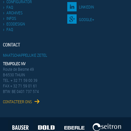
CONFIGURATOR
LINKEDIN
FAQ
ARCHIVES
INFOS
GOOGLE+
ECODESIGN
FAQ
CONTACT
MAATSCHAPPELIJKE ZETEL
TEMPOLEC NV
Route de Biesme 49
B-6530 THUIN
TEL. + 32 71 59 00 39
FAX + 32 71 59 01 61
BTW: BE 0401 737 574
CONTACTEER ONS