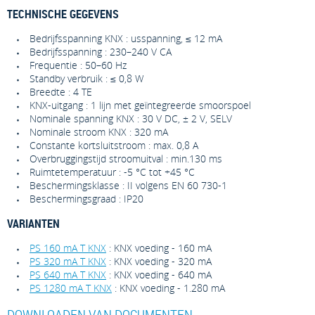
TECHNISCHE GEGEVENS
Bedrijfsspanning KNX : usspanning, ≤ 12 mA
Bedrijfsspanning : 230–240 V CA
Frequentie : 50–60 Hz
Standby verbruik : ≤ 0,8 W
Breedte : 4 TE
KNX-uitgang : 1 lijn met geïntegreerde smoorspoel
Nominale spanning KNX : 30 V DC, ± 2 V, SELV
Nominale stroom KNX : 320 mA
Constante kortsluitstroom : max. 0,8 A
Overbruggingstijd stroomuitval : min.130 ms
Ruimtetemperatuur : -5 °C tot +45 °C
Beschermingsklasse : II volgens EN 60 730-1
Beschermingsgraad : IP20
VARIANTEN
PS 160 mA T KNX
: KNX voeding - 160 mA
PS 320 mA T KNX
: KNX voeding - 320 mA
PS 640 mA T KNX
: KNX voeding - 640 mA
PS 1280 mA T KNX
: KNX voeding - 1.280 mA
DOWNLOADEN VAN DOCUMENTEN