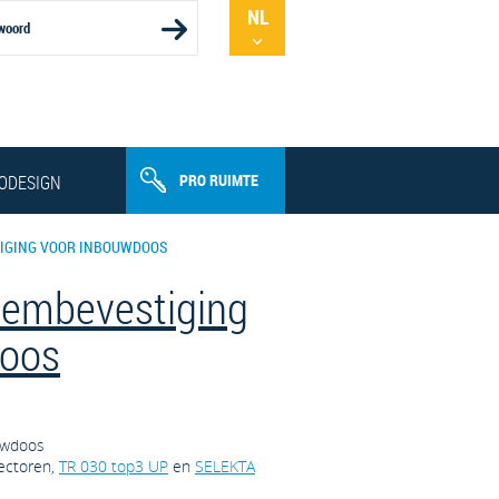
NL
FR
PRO RUIMTE
ODESIGN
STIGING VOOR INBOUWDOOS
Klembevestiging
doos
uwdoos
ectoren,
TR 030 top3 UP
en
SELEKTA