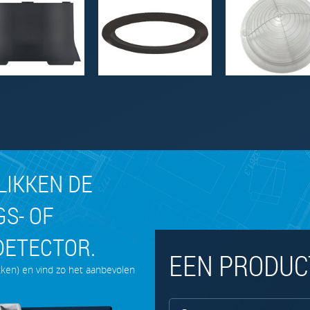
KLIKKEN DE
S- OF
DETECTOR.
EEN PRODUC
ikken) en vind zo het aanbevolen