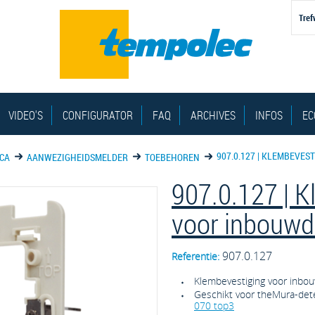
VIDEO'S
CONFIGURATOR
FAQ
ARCHIVES
INFOS
EC
907.0.127 | KLEMBEVE
ICA
AANWEZIGHEIDSMELDER
TOEBEHOREN
907.0.127 | 
voor inbouw
907.0.127
Referentie:
Klembevestiging voor inbo
Geschikt voor theMura-det
070 top3