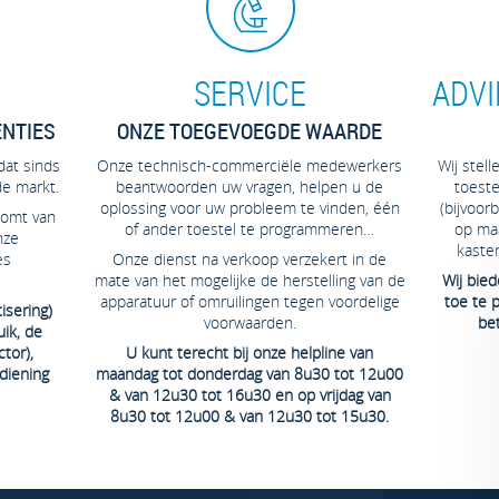
SERVICE
ADVI
NTIES
ONZE TOEGEVOEGDE WAARDE
dat sinds
Onze technisch-commerciële medewerkers
Wij stel
de markt.
beantwoorden uw vragen, helpen u de
toeste
oplossing voor uw probleem te vinden, één
(bijvoor
komt van
of ander toestel te programmeren…
op maa
nze
kaste
es
Onze dienst na verkoop verzekert in de
mate van het mogelijke de herstelling van de
Wij bie
apparatuur of omruilingen tegen voordelige
toe te 
isering)
voorwaarden.
bet
ik, de
tor),
U kunt terecht bij onze helpline van
diening
maandag tot donderdag van 8u30 tot 12u00
& van 12u30 tot 16u30 en op vrijdag van
8u30 tot 12u00 & van 12u30 tot 15u30.