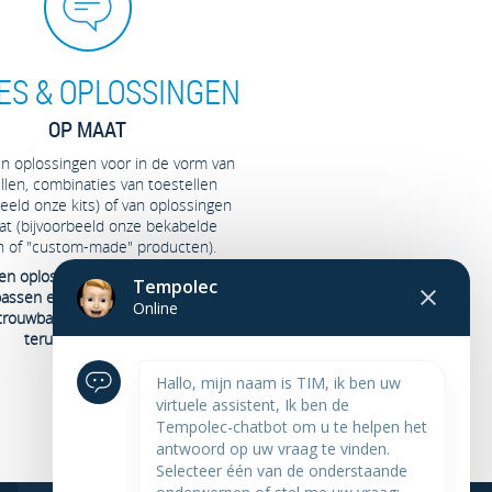
ES & OPLOSSINGEN
OP MAAT
len oplossingen voor in de vorm van
llen, combinaties van toestellen
beeld onze kits) of van oplossingen
t (bijvoorbeeld onze bekabelde
n of "custom-made" producten).
den oplossingen aan die eenvoudig
Tempolec
passen en te gebruiken zijn en die
Online
rouwbaar, innovatief en snel
terugverdiend zijn.
Hallo, mijn naam is TIM, ik ben uw
virtuele assistent, Ik ben de
Tempolec-chatbot om u te helpen het
antwoord op uw vraag te vinden.
Selecteer één van de onderstaande