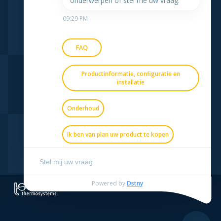
onderwerpen of stel me uw vraag:
09:29 PM
FAQ
Productinformatie, configuratie en
installatie
Onderhoud
Ik ben van plan uw product te kopen
Andere
Powered by
Dstny