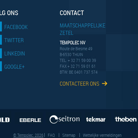
LG ONS
CONTACT
MAATSCHAPPELIJKE
FACEBOOK
ZETEL
TWITTER
TEMPOLEC NV
Route de Biesme 49
LINKEDIN
B-6530 THUIN
TEL. + 32 71 59 00 39
GOOGLE+
FAX + 32 71 59 01 61
BTW: BE 0401 737 574
CONTACTEER ONS
© Tempolec. 2026
FAQ
Sitemap
Wettelijke vermeldingen