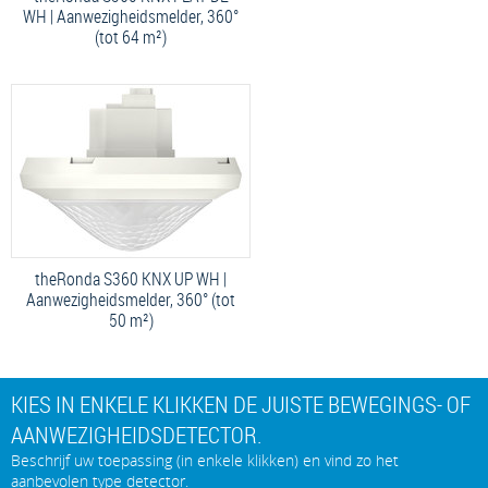
WH | Aanwezigheidsmelder, 360°
(tot 64 m²)
theRonda S360 KNX UP WH |
Aanwezigheidsmelder, 360° (tot
50 m²)
KIES IN ENKELE KLIKKEN DE JUISTE BEWEGINGS- OF
AANWEZIGHEIDSDETECTOR.
Beschrijf uw toepassing (in enkele klikken) en vind zo het
aanbevolen type detector.