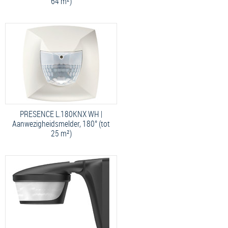
64 m²)
PRESENCE L.180KNX WH |
Aanwezigheidsmelder, 180° (tot
25 m²)