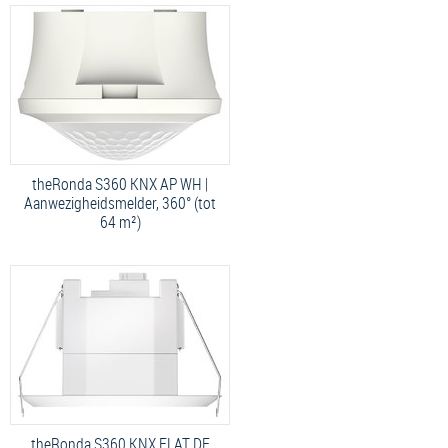
theRonda S360 KNX AP WH |
Aanwezigheidsmelder, 360° (tot
64 m²)
theRonda S360 KNX FLAT DE