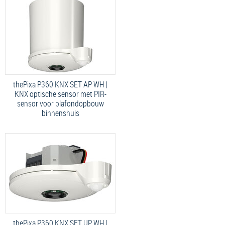
thePixa P360 KNX SET AP WH |
KNX optische sensor met PIR-
sensor voor plafondopbouw
binnenshuis
thePixa P360 KNX SET UP WH |