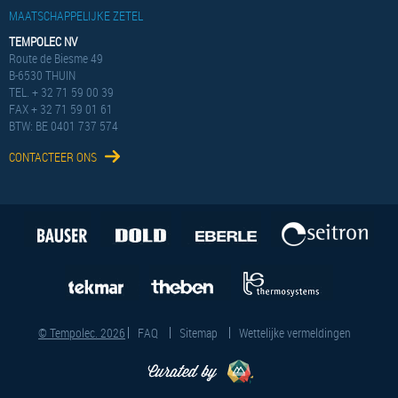
MAATSCHAPPELIJKE ZETEL
TEMPOLEC NV
Route de Biesme 49
B-6530 THUIN
TEL. + 32 71 59 00 39
FAX + 32 71 59 01 61
BTW: BE 0401 737 574
CONTACTEER ONS
© Tempolec. 2026
FAQ
Sitemap
Wettelijke vermeldingen