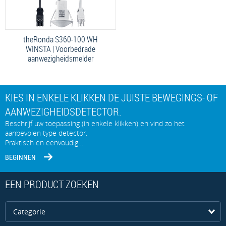
theRonda S360-100 WH
WINSTA | Voorbedrade
aanwezigheidsmelder
KIES IN ENKELE KLIKKEN DE JUISTE BEWEGINGS- OF
AANWEZIGHEIDSDETECTOR.
Beschrijf uw toepassing (in enkele klikken) en vind zo het
aanbevolen type detector.
Praktisch en eenvoudig…
BEGINNEN
EEN PRODUCT ZOEKEN
Categorie