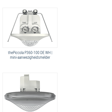
thePiccola P360-100 DE WH |
mini-aanwezigheidsmelder