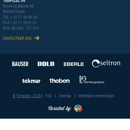
TEMPOLEC NV
Route de Biesme 49
B-6530 THUIN
TEL. + 32 71 59 00 39
FAX + 32 71 59 01 61
BTW: BE 0401 737 574
CONTACTEER ONS
© Tempolec. 2026
FAQ
Sitemap
Wettelijke vermeldingen