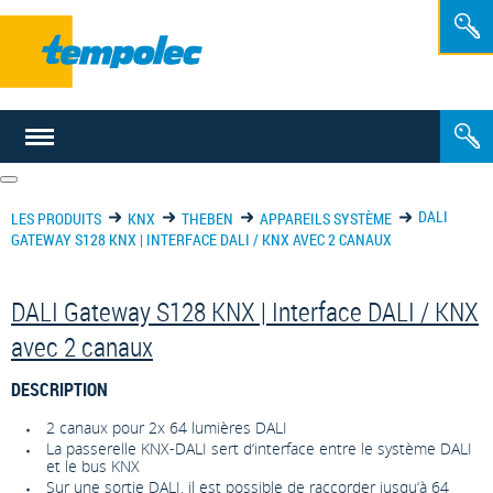
FR
NL
DALI
LES PRODUITS
KNX
THEBEN
APPAREILS SYSTÈME
GATEWAY S128 KNX | INTERFACE DALI / KNX AVEC 2 CANAUX
DALI Gateway S128 KNX | Interface DALI / KNX
avec 2 canaux
DESCRIPTION
2 canaux pour 2x 64 lumières DALI
La passerelle KNX-DALI sert d‘interface entre le système DALI
et le bus KNX
Sur une sortie DALI, il est possible de raccorder jusqu‘à 64