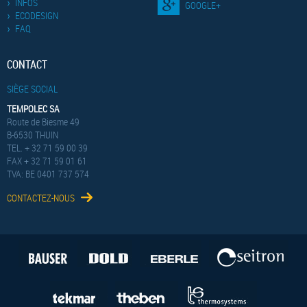
INFOS
GOOGLE+
ECODESIGN
FAQ
CONTACT
SIÈGE SOCIAL
TEMPOLEC SA
Route de Biesme 49
B-6530 THUIN
TEL. + 32 71 59 00 39
FAX + 32 71 59 01 61
TVA: BE 0401 737 574
CONTACTEZ-NOUS