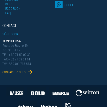
INFOS
GOOGLE+
ECODESIGN
FAQ
CONTACT
SIÈGE SOCIAL
TEMPOLEC SA
Route de Biesme 49
B-6530 THUIN
TEL. + 32 71 59 00 39
FAX + 32 71 59 01 61
TVA: BE 0401 737 574
CONTACTEZ-NOUS