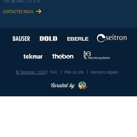
TVA: BE 0401 737 574
CONTACTEZ-NOUS
© Tempolec. 2026
FAQ
Plan du site
Mentions légales