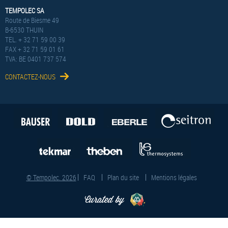
TEMPOLEC SA
Route de Biesme 49
B-6530 THUIN
TEL. + 32 71 59 00 39
FAX + 32 71 59 01 61
TVA: BE 0401 737 574
CONTACTEZ-NOUS
© Tempolec. 2026
FAQ
Plan du site
Mentions légales