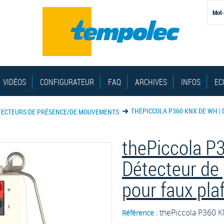
VIDÉOS
CONFIGURATEUR
FAQ
ARCHIVES
INFOS
EC
THEPICCOLA P360 KNX DE WH | 
TECTEURS DE PRÉSENCE/DE MOUVEMENTS
thePiccola P
Détecteur de
pour faux pla
thePiccola P360 
Référence :