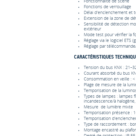
Fonctionnalité de scène
Fonctions de verrouillage
Délai d'enclenchement et t
Extension de la zone de dét
Sensibilité de détection mod
extérieur
Mode test pour vérifier la f
Réglage via le logiciel ETS
Réglage par télécommande
CARACTÉRISTIQUES TECHNIQU
Tension du bus KNX : 21–3
Courant absorbé du bus KN
Consommation en veille : <
Plage de mesure de la lumin
Temporisation de la luminos
Types de lampes : lampes f
incandescence/à halogène,
Mesure de lumière mixte
Temporisation présence : 1
Temporisation d'enclenchem
Type de raccordement : bo
Montage encastré au plafo
Degré de protection : IP 55 (