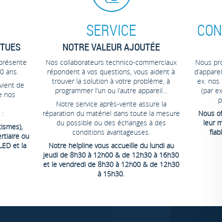
SERVICE
CON
NTUES
NOTRE VALEUR AJOUTÉE
 présente
Nos collaborateurs technico-commerciaux
Nous pr
0 ans.
répondent à vos questions, vous aident à
d’apparei
trouver la solution à votre problème, à
ex. nos
vient de
programmer l’un ou l’autre appareil…
(par e
e nos
p
Notre service après-vente assure la
 :
réparation du matériel dans toute la mesure
Nous of
du possible ou des échanges à des
leur m
tismes),
conditions avantageuses.
fia
tiaire ou
LED et la
Notre helpline vous accueille du lundi au
jeudi de 8h30 à 12h00 & de 12h30 à 16h30
et le vendredi de 8h30 à 12h00 & de 12h30
à 15h30.