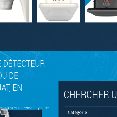
E DÉTECTEUR
OU DE
AT, EN
CHERCHER U
es clics) et obtenez le type de
Catégorie