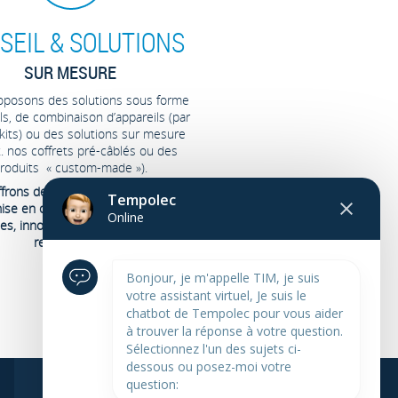
SEIL & SOLUTIONS
SUR MESURE
oposons des solutions sous forme
ls, de combinaison d’appareils (par
 kits) ou des solutions sur mesure
x. nos coffrets pré-câblés ou des
roduits « custom-made »).
frons des solutions simples dans
Tempolec
ise en œuvre et leur utilisation,
Online
bles, innovantes et rapidement
rentabilisées.
Bonjour, je m'appelle TIM, je suis
votre assistant virtuel, Je suis le
chatbot de Tempolec pour vous aider
à trouver la réponse à votre question.
Sélectionnez l'un des sujets ci-
dessous ou posez-moi votre
question: