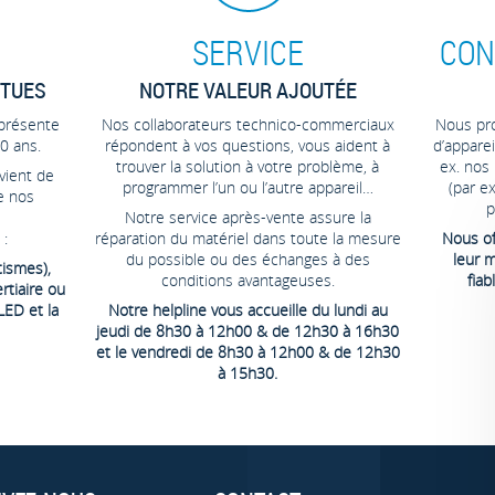
SERVICE
CON
NTUES
NOTRE VALEUR AJOUTÉE
 présente
Nos collaborateurs technico-commerciaux
Nous pr
0 ans.
répondent à vos questions, vous aident à
d’apparei
trouver la solution à votre problème, à
ex. nos
vient de
programmer l’un ou l’autre appareil…
(par e
e nos
p
Notre service après-vente assure la
 :
réparation du matériel dans toute la mesure
Nous of
du possible ou des échanges à des
leur m
tismes),
conditions avantageuses.
fia
tiaire ou
LED et la
Notre helpline vous accueille du lundi au
jeudi de 8h30 à 12h00 & de 12h30 à 16h30
et le vendredi de 8h30 à 12h00 & de 12h30
à 15h30.