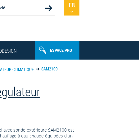
FR
NL
ESPACE PRO
ODESIGN
SAM2100 |
ATEUR CLIMATIQUE
gulateur
sel avec sonde extérieure SAM2100 est
 chauffage à eau chaude équipées d'un