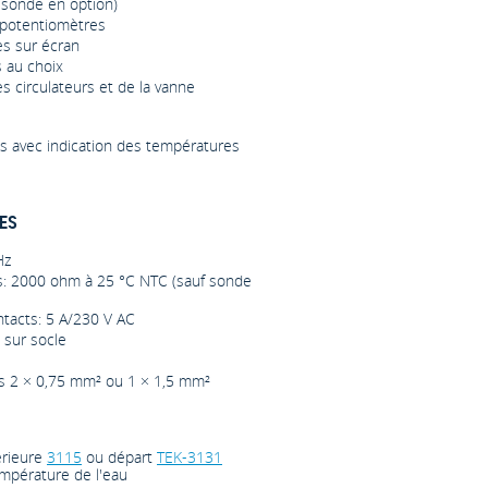
 sonde en option)
r potentiomètres
es sur écran
 au choix
 circulateurs et de la vanne
s avec indication des températures
ES
Hz
: 2000 ohm à 25 °C NTC (sauf sonde
tacts: 5 A/230 V AC
 sur socle
is 2 × 0,75 mm² ou 1 × 1,5 mm²
érieure
3115
ou départ
TEK-3131
mpérature de l'eau