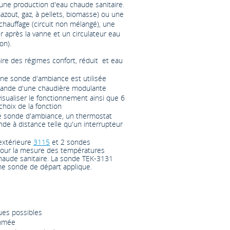
'une production d'eau chaude sanitaire.
zout, gaz, à pellets, biomasse) ou une
chauffage (circuit non mélangé), une
 après la vanne et un circulateur eau
on).
e des régimes confort, réduit et eau
une sonde d'ambiance est utilisée
mande d'une chaudière modulante
isualiser le fonctionnement ainsi que 6
hoix de la fonction
ne sonde d'ambiance, un thermostat
e à distance telle qu'un interrupteur
extérieure
3115
et 2 sondes
our la mesure des températures
haude sanitaire. La sonde TEK-3131
me sonde de départ applique.
ues possibles
ammée