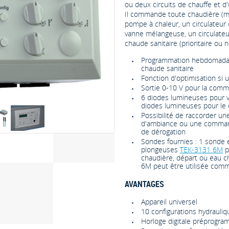
ou deux circuits de chauffe et d
Il commande toute chaudière (ma
pompe à chaleur, un circulateur 
vanne mélangeuse, un circulateur
chaude sanitaire (prioritaire ou n
Programmation hebdomadair
chaude sanitaire
Fonction d'optimisation si 
Sortie 0-10 V pour la com
6 diodes lumineuses pour v
diodes lumineuses pour le c
Possibilité de raccorder u
d'ambiance ou une command
de dérogation
Sondes fournies : 1 sonde 
plongeuses
TEK-3131 6M
p
chaudière, départ ou eau c
6M peut être utilisée com
AVANTAGES
Appareil universel
10 configurations hydrauliq
Horloge digitale préprogr