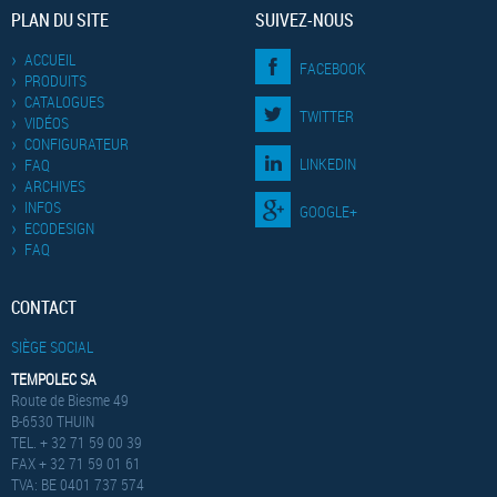
PLAN DU SITE
SUIVEZ-NOUS
ACCUEIL
FACEBOOK
PRODUITS
CATALOGUES
TWITTER
VIDÉOS
CONFIGURATEUR
LINKEDIN
FAQ
ARCHIVES
INFOS
GOOGLE+
ECODESIGN
FAQ
CONTACT
SIÈGE SOCIAL
TEMPOLEC SA
Route de Biesme 49
B-6530 THUIN
TEL. + 32 71 59 00 39
FAX + 32 71 59 01 61
TVA: BE 0401 737 574